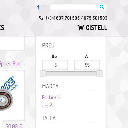
Facebook
(+34)
637 701 505 / 675 501 503
ES
CISTELL
PREU
De
A
Joc Rodaments Speed Race Abec 9
MARCA
5
Roll Line
Aplicar el filtre Roll Line
2
Jet
Aplicar el filtre Jet
TALLA
50,00 €