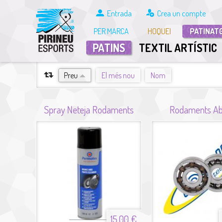
Entrada
Crea un compte
PER MARCA
HOQUEI
PATINAT
PATINS
TEXTIL ARTÍSTIC
ORDENA PER
Preu
El més nou
Nom
Spray Neteja Rodaments
Rodaments Ab
15,00 €