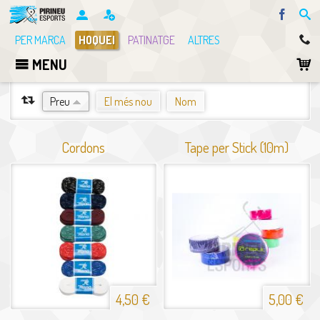
Facebo
PER MARCA
HOQUEI
PATINATGE
ALTRES
MENU
ORDENA PER
Preu
El més nou
Nom
Cordons
Tape per Stick (10m)
4,50 €
5,00 €