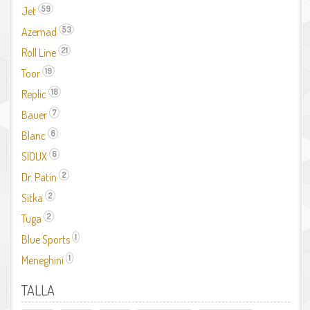
59
Jet
Aplicar el filtre Jet
53
Azemad
Aplicar el filtre Azemad
21
Roll Line
Aplicar el filtre Roll Line
19
Toor
Aplicar el filtre Toor
18
Replic
Aplicar el filtre Replic
7
Bauer
Aplicar el filtre Bauer
6
Blanc
Aplicar el filtre Blanc
6
SIOUX
Aplicar el filtre SIOUX
2
Dr. Patín
Aplicar el filtre Dr. Patín
2
Sitka
Aplicar el filtre Sitka
2
Tuga
Aplicar el filtre Tuga
1
Blue Sports
Aplicar el filtre Blue Sports
1
Meneghini
Aplicar el filtre Meneghini
TALLA