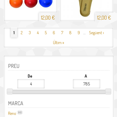
12,00 €
12,00 €
1
2
3
4
5
6
7
8
9
…
Següent ›
PÀGINES
Últim »
PREU
De
A
MARCA
60
Reno
Aplicar el filtre Reno