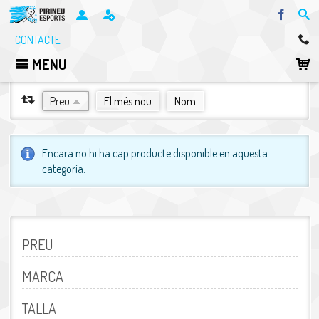
Facebo
CONTACTE
MENU
ORDENA PER
Preu
El més nou
Nom
Encara no hi ha cap producte disponible en aquesta
categoria.
PREU
MARCA
TALLA