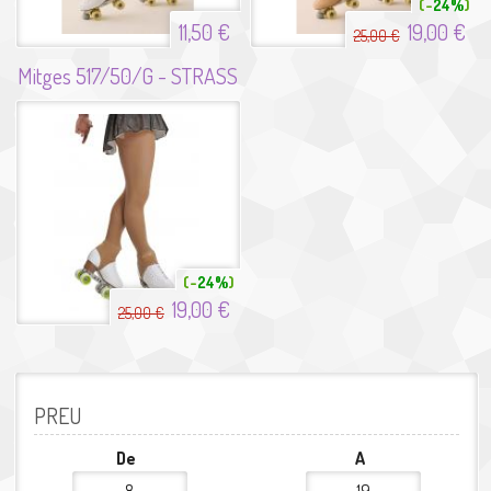
24%
11,50 €
19,00 €
25,00 €
Mitges 517/50/G - STRASS
24%
19,00 €
25,00 €
PREU
De
A