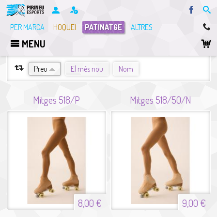
Facebo
PER MARCA
HOQUEI
PATINATGE
ALTRES
MENU
ORDENA PER
Preu
El més nou
Nom
Mitges 518/P
Mitges 518/50/N
8,00 €
9,00 €