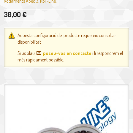
Rodaments Abec 3. Roll-Line.
30,00 €
Aquesta configuració del producte requereix consultar
disponibilitat
Si us plau
poseu-vos en contacte
i li respondrem el
més ràpidament possible.