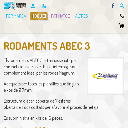
Facebo
PER MARCA
HOQUEI
PATINATGE
ALTRES
RODAMENTS ABEC 3
Els rodaments ABEC 3 estan dissenats per
competicions de nivell baix i intermig i són el
complement ideal per les rodes Magnum.
Adequats per totes les plantilles que tinguin
eixos de Ø 7mm.
Estructura d'acer, coberta de 7 esferes,
oberta dels dos costats per afavorir el proces de neteja.
Es subministra en kits de 16 peces.