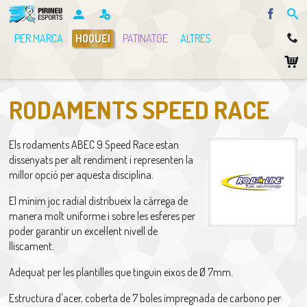
Facebo
PER MARCA
HOQUEI
PATINATGE
ALTRES
RODAMENTS SPEED RACE
Els rodaments ABEC 9 Speed Race estan
dissenyats per alt rendiment i representen la
millor opció per aquesta disciplina.
El mínim joc radial distribueix la càrrega de
manera molt uniforme i sobre les esferes per
poder garantir un excel·lent nivell de
lliscament.
Adequat per les plantilles que tinguin eixos de Ø 7mm.
Estructura d'acer, coberta de 7 boles impregnada de carbono per