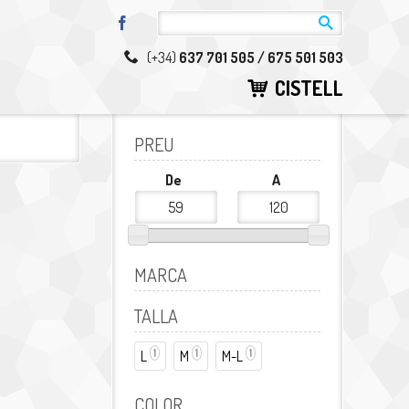
Facebook
(+34)
637 701 505 / 675 501 503
CISTELL
PREU
De
A
MARCA
TALLA
1
1
1
L
Aplicar el filtre L
M
Aplicar el filtre M
M-L
Aplicar el filtre M-L
COLOR