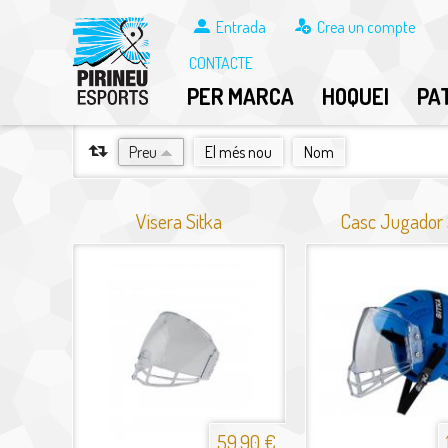
Entrada
Crea un compte
CONTACTE
PER MARCA
HOQUEI
PA
ORDENA PER
Preu
El més nou
Nom
Visera Sitka
Casc Jugador 
59,90 €