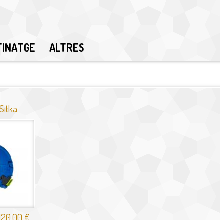
TINATGE
ALTRES
Sitka
120,00 €