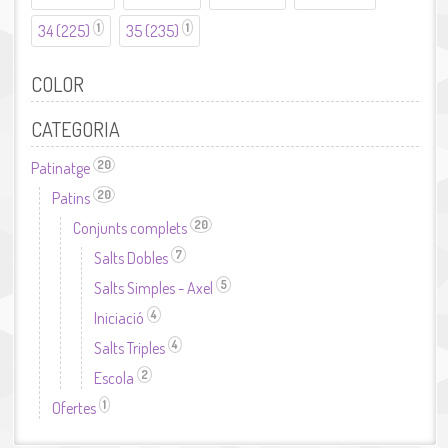
filtre 33
1
1
34 (225)
Aplicar el filtre 34 (225)
35 (235)
Aplicar el filtre 35 (235)
(220)
COLOR
CATEGORIA
20
Patinatge
Aplicar el filtre Patinatge
20
Patins
Aplicar el filtre Patins
20
Conjunts complets
Aplicar el filtre Conjunts complets
7
Salts Dobles
Aplicar el filtre Salts Dobles
5
Salts Simples - Axel
Aplicar el filtre Salts Simples - Axel
4
Iniciació
Aplicar el filtre Iniciació
4
Salts Triples
Aplicar el filtre Salts Triples
2
Escola
Aplicar el filtre Escola
1
Ofertes
Aplicar el filtre Ofertes