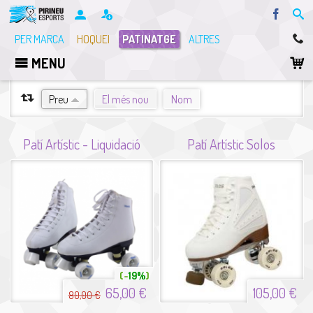
Facebo
PER MARCA
HOQUEI
PATINATGE
ALTRES
MENU
ORDENA PER
Preu
El més nou
Nom
Patí Artístic - Liquidació
Patí Artístic Solos
19%
65,00 €
105,00 €
80,00 €