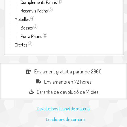
2
Complements Patins
Aplicar el filtre Complements Patins
2
Recanvis Patins
Aplicar el filtre Recanvis Patins
4
Motxilles
Aplicar el filtre Motxilles
4
Bosses
Aplicar el filtre Bosses
2
Porta Patins
Aplicar el filtre Porta Patins
3
Ofertes
Aplicar el filtre Ofertes
Enviament gratuït a partir de 290€
Enviaments en 72 hores
Garantia de devolució de 14 dies
Devolucions i canvi de material
Condicions de compra