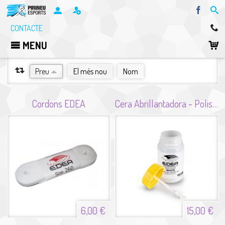
Facebo
CONTACTE
MENU
ORDENA PER
Preu
El més nou
Nom
Cordons EDEA
Cera Abrillantadora - Polish Edea
6,00 €
15,00 €