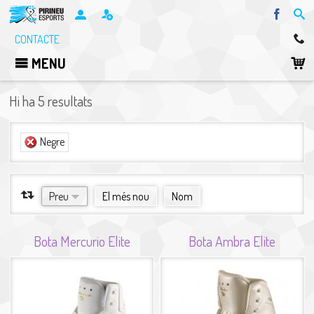
Facebo
CONTACTE
MENU
Hi ha 5 resultats
(-)
Negre
Elimina el filtre Negre
ORDENA PER
Preu
El més nou
Nom
Bota Mercurio Elite
Bota Ambra Elite