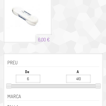
6,00 €
PREU
De
A
MARCA