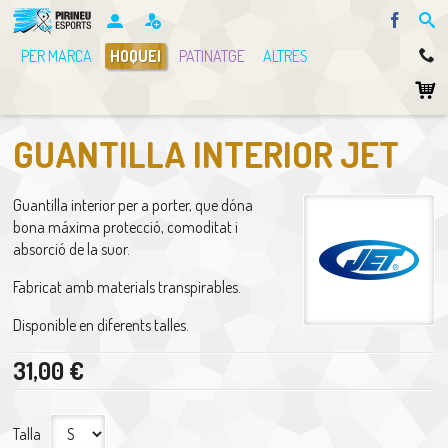
Facebo
PER MARCA
HOQUEI
PATINATGE
ALTRES
GUANTILLA INTERIOR JET
Guantilla interior per a porter, que dóna
bona máxima protecció, comoditat i
absorció de la suor.
Fabricat amb materials transpirables.
Disponible en diferents talles.
31,00 €
Talla