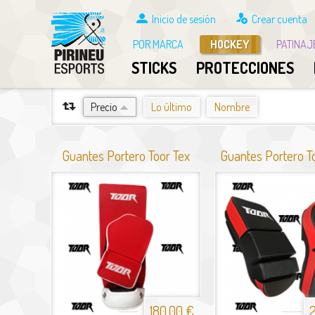
Inicio de sesión
Crear cuenta
POR MARCA
HOCKEY
PATINAJ
STICKS
PROTECCIONES
ORDENAR POR
Precio
Lo último
Nombre
Guantes Portero Toor Tex
Guantes Portero T
180,00 €