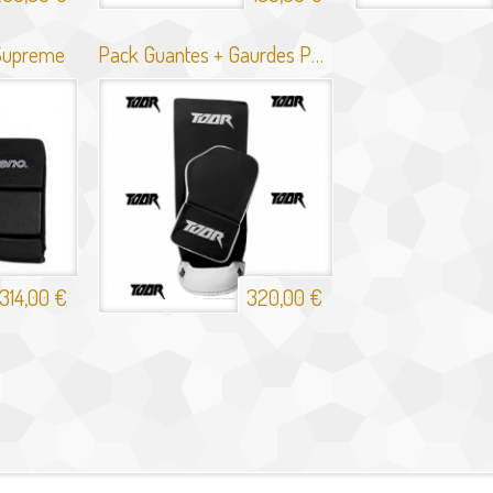
 Supreme
Pack Guantes + Gaurdes Portero Toor Tex
314,00 €
320,00 €