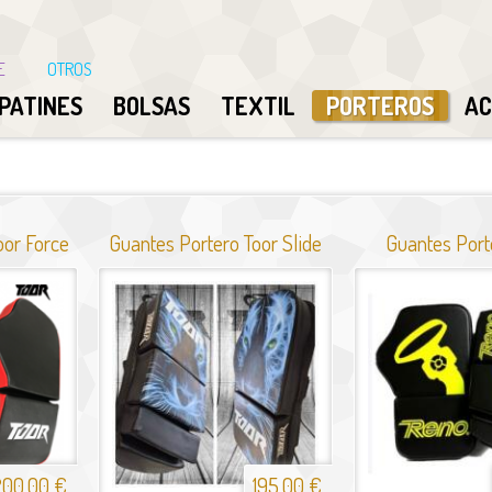
E
OTROS
PATINES
BOLSAS
TEXTIL
PORTEROS
AC
oor Force
Guantes Portero Toor Slide
Guantes Port
200,00 €
195,00 €