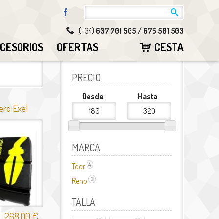
Facebook
(+34)
637 701 505 / 675 501 503
CESORIOS
OFERTAS
CESTA
PRECIO
Desde
Hasta
ero Exel
MARCA
4
Toor
Aplicar el filtro Toor
3
Reno
Aplicar el filtro Reno
TALLA
268,00 €