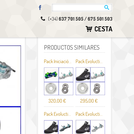
Facebook
(+34)
637 701 505 / 675 501 503
CESTA
PRODUCTOS SIMILARES
Pack Iniciación Reno Variant
Pack Evoluction Variant
320,00 €
295,00 €
Pack Evoluction Hornet
Pack Evoluction Elyo