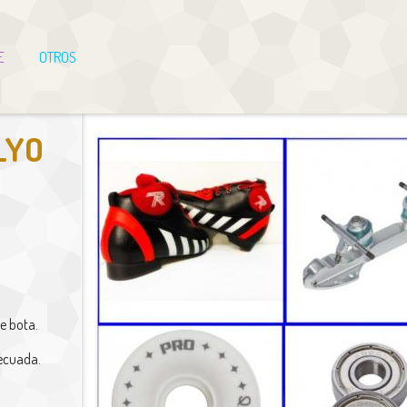
E
OTROS
LYO
e bota.
decuada.