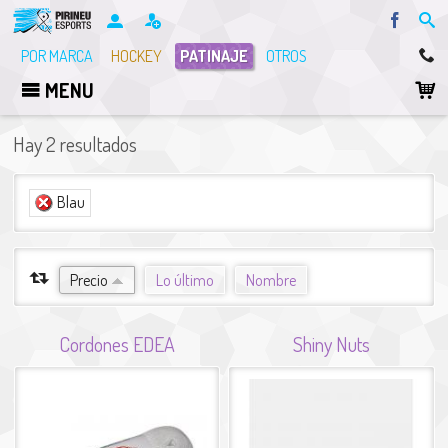
Facebo
POR MARCA
HOCKEY
PATINAJE
OTROS
MENU
Hay 2 resultados
(-)
Blau
Elimina el filtro Blau
ORDENAR POR
Precio
Lo último
Nombre
Cordones EDEA
Shiny Nuts